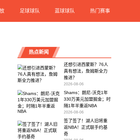
放
足球球队
蓝球球队
热门赛事
热点新闻
还想引进西蒙斯？76人
真有想法，詹姆斯全力
推进？
2026-08-06
Shams：朗尼-沃克1年
330万美元加盟掘金；时
隔1年半重返NBA
2026-08-06
签了签了！湖人旧将重
返NBA！正式联手约基
奇