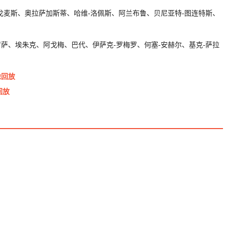
戈麦斯、奥拉萨加斯蒂、哈维-洛佩斯、阿兰布鲁、贝尼亚特-图连特斯、
萨、埃朱克、阿戈梅、巴代、伊萨克-罗梅罗、何塞-安赫尔、基克-萨拉
像回放
回放