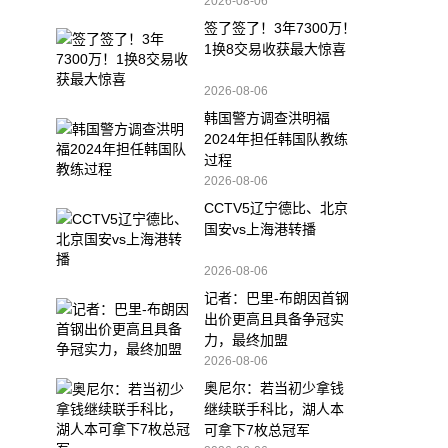
2026-08-06
签了签了！3年7300万！
1换8交易收获最大惊喜
2026-08-06
韩国警方调查洪明福
2024年担任韩国队教练
过程
2026-08-06
CCTV5辽宁德比、北京
国安vs上海港转播
2026-08-06
记者：巴里-布朗因首钢
出价更高且具备争冠实
力，最终加盟
2026-08-06
奥尼尔：若当初少拿钱
继续联手科比，湖人本
可拿下7枚总冠军