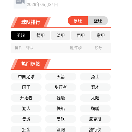
2026年05月24日
足球
篮球
球队排行
英超
德甲
法甲
西甲
意甲
排名
球队
胜/平/负
积分
热门标签
中国足球
火箭
勇士
国王
步行者
奇才
开拓者
雄鹿
太阳
湖人
快船
鹈鹕
曼城
曼联
尼克斯
掘金
篮网
独行侠