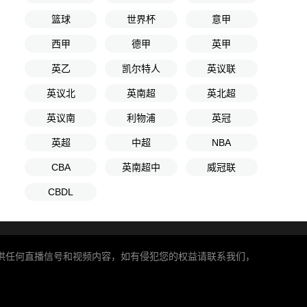
篮球
世界杯
意甲
西甲
德甲
英甲
英乙
凯尔特人
英议联
英议北
英南超
英北超
英议南
利物浦
英冠
英超
中超
NBA
CBA
英南超中
威冠联
CBDL
提供任何直播信号和视频内容，如有侵犯您的权益请联系我们，