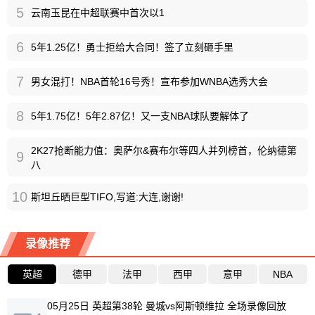
5
云南玉昆在中超联赛中首次以1
6
5年1.25亿！勇士拒给大合同！签了立刻砸手里
7
男女混打！NBA首轮16号秀！宣布参加WNBA选秀大会
8
5年1.75亿！5年2.87亿！又一支NBA球队要解体了
2K27抢断能力值：奥萨尔&赛布尔等四人并列榜首，伦纳德第
9
八
10
斯坦丘晒巨型TIFO,写道:大连,谢谢!
录像推荐
英超
德甲
法甲
西甲
意甲
NBA
05月25日 英超第38轮 曼城vs阿斯顿维拉 全场录像回放